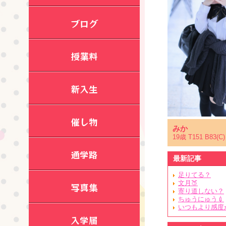
ブログ
授業料
新入生
催し物
みか
19歳 T151 B83(C)
通学路
最新記事
足りてる？
文月🍑
写真集
寄り道しない？
ちゅうにゅう💉
いつもより感度が(
入学届