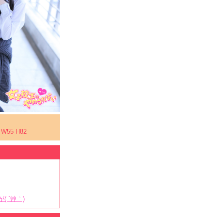
 W55 H82
 ´艸｀)