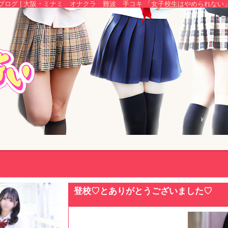
ブログ | 大阪・ミナミ オナクラ 難波 手コキ 「女子校生はやめられない
登校♡とありがとうございました♡