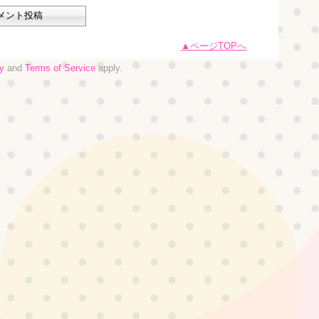
ページTOPへ
y
and
Terms of Service
apply.