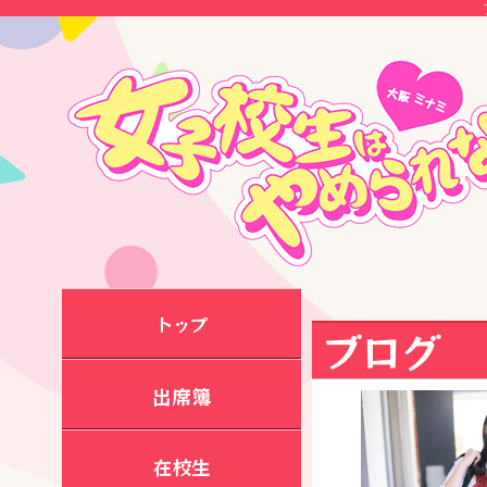
トップ
ブログ
出席簿
在校生