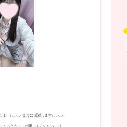
 ₎◞🪄ままに感謝します₍ . ̫. ₎◞🪄
ってるようにしか聞こえくてにっこり