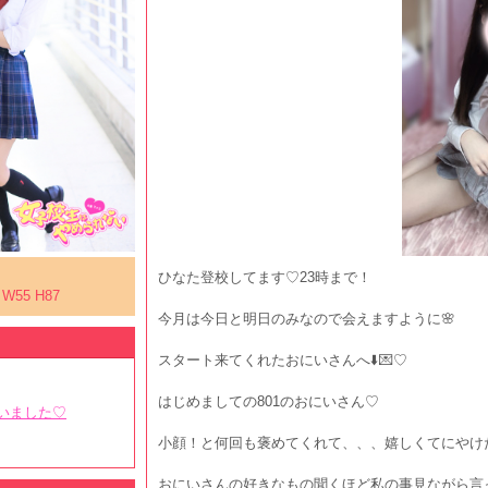
ひなた登校してます♡23時まで！
 W55 H87
今月は今日と明日のみなので会えますように🌸
スタート来てくれたおにいさんへ⬇️💌♡
はじめましての801のおにいさん♡
いました♡
小顔！と何回も褒めてくれて、、、嬉しくてにやけたよー₍ . ̫.
おにいさんの好きなもの聞くほど私の事見ながら言