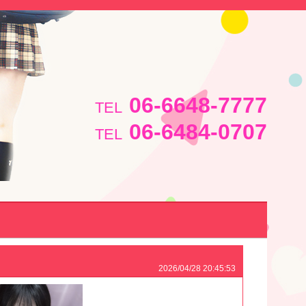
」
06-6648-7777
TEL
06-6484-0707
TEL
2026/04/28 20:45:53