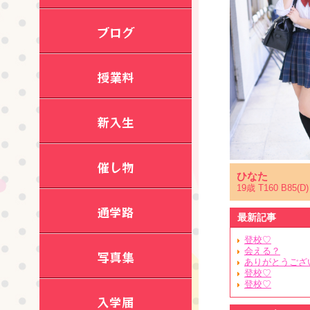
ブログ
授業料
新入生
催し物
ひなた
19歳 T160 B85(D)
通学路
最新記事
登校♡
会える？
写真集
ありがとうござ
登校♡
登校♡
入学届