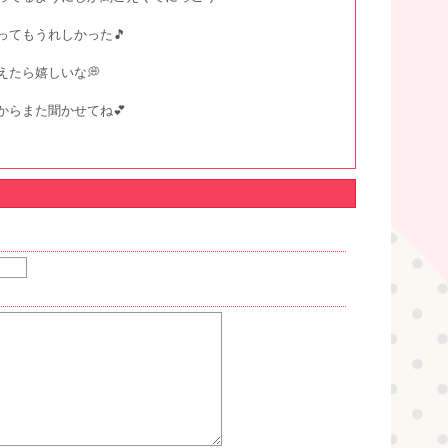
てもうれしかった🎵
たら嬉しいな💭
らまた聞かせてね💕